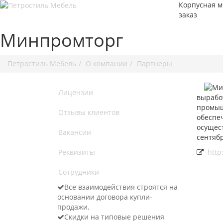
Корпусная м
заказ
Минпромторг
Петростиль Мебель
О компании
Партнеры
Лицензии
вырабо
промышл
Отзывы клиентов
обеспе
осущест
Вакансии
сентяб
Реквизиты
http
Сотрудники
Все взаимодействия строятся на
основании договора купли-
продажи.
Скидки на типовые решения