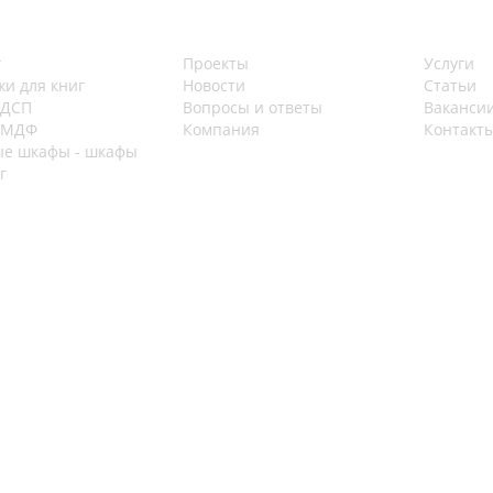
г
Проекты
Услуги
жи для книг
Новости
Статьи
 ДСП
Вопросы и ответы
Ваканси
 МДФ
Компания
Контакт
е шкафы - шкафы
г