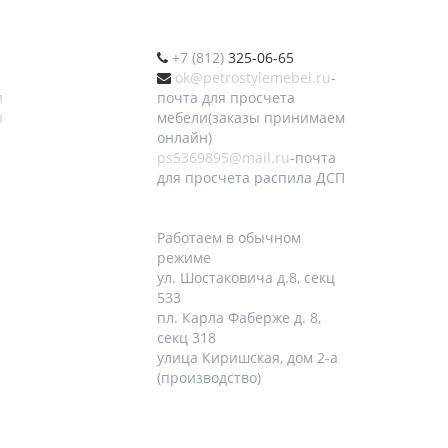
+7 (812)
325-06-65
ok@petrostylemebel.ru
-
и
почта для просчета
ы
мебели(заказы принимаем
онлайн)
ps5369895@mail.ru
-почта
для просчета распила ДСП
Работаем в обычном
режиме
ул. Шостаковича д.8, секц
533
пл. Карла Фаберже д. 8,
секц 318
улица Киришская, дом 2-а
(производство)