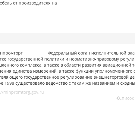
ебель от производителя на
Федеральный орган исполнительной вла
тке государственной политики и нормативно-правовому регул
енного комплекса, а также в области развития авиационной т
чения единства измерений, а также функции уполномоченного 
вляющего государственное регулирование внешнеторговой деят
ре 1998 существовало ведомство с таким же названием и сход
://minpromtorg.gov.ru
Список