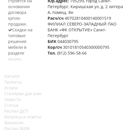
строятся на
Юр.адрес:
195299, город Санкт-
основании
Петербург, Киришская ул, д. 2 литера
договора
А, помещ. 8н
купли-
Расч/сч
40702810400140001519
продажи.
ФИЛИАЛ СЕВЕРО-ЗАПАДНЫЙ ПАО
Скидки на
БАНК «ФК ОТКРЫТИЕ» Санкт-
типовые
Петербург
решения
БИК
044030795
мебели в
Кор/сч
30101810540300000795
разделе
Тел.
(812) 596-58-66
акции
.
Каталог
Проекты
Услуги
Стеллажи для книг
Новости
Статьи
Распил ДСП
Вопросы и ответы
Вакансии
Распил МДФ