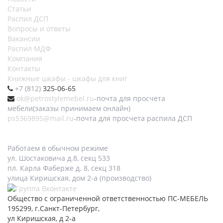
Статьи
Распил ДСП
Вопросы и ответы
Вакансии
Распил МДФ
Компания
Контакты
Книжные шкафы - шкафы для книг
+7 (812)
325-06-65
ok@petrostylemebel.ru
-почта для просчета
мебели(заказы принимаем онлайн)
ps5369895@mail.ru
-почта для просчета распила ДСП
Работаем в обычном режиме
ул. Шостаковича д.8, секц 533
пл. Карла Фаберже д. 8, секц 318
улица Киришская, дом 2-а (производство)
Общество с ограниченной ответственностью ПС-МЕБЕЛЬ
195299, г.Санкт-Петербург,
ул Киришская, д 2-а