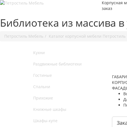
Корпусная м
заказ
Библиотека из массива в
Петростиль Мебель
Каталог корпусной мебели Петростиль
Кухни
Раздвижные библиотеки
Гостиные
ГАБАРИ
КОРПУС
Спальни
ФАСАДЫ
В
Прихожие
Д
П
Книжные шкафы
Шкафы-купе
Зак