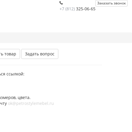
Заказать звонок
+7 (812)
325-06-65
ть товар
Задать вопрос
ся ссылкой:
змеров, цвета.
очту
ok@petrostylemebel.ru