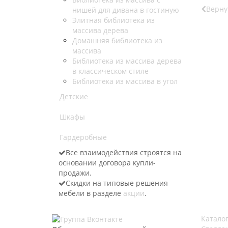
Верну
нишей для дивана в гостиную
Элитная библиотека из
массива дерева
Домашняя библиотека из
массива
Библиотека из массива дерева
в классическом стиле
Библиотека из массива в угол
Детские
Шкафы
Гардеробные
Все взаимодействия строятся на
основании договора купли-
продажи.
Скидки на типовые решения
мебели в разделе
акции
.
Катало