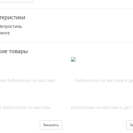
теристики
Петростиль
Венге
ие товары
я библиотека из массива
Библиотека из массива в дет
Заказать
З