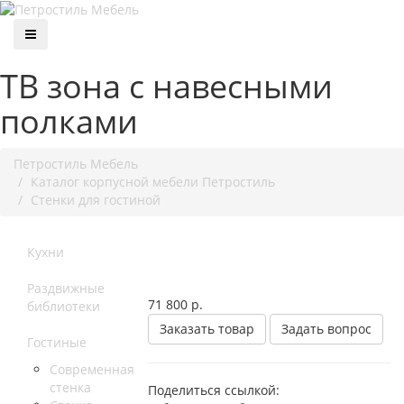
ТВ зона с навесными
полками
Петростиль Мебель
Каталог корпусной мебели Петростиль
Стенки для гостиной
Кухни
Раздвижные
71 800
р.
библиотеки
Заказать товар
Задать вопрос
Гостиные
Современная
стенка
Поделиться ссылкой: