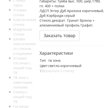
Стенка-
Габариты: тумба выс. 500, шир.1780,
горка
гл. 400 + полки
Угловая
ЛДСП Эггер Дуб Аризона коричневый,
стенка
Дуб Корбридж серый
Классическая
Стекло декорат. Гранит бронза +
стенка
алюминиевый профиль Графит.
Модульная
стенка
Заказать товар
Шкафы
классические
со стеклом
Характеристики
и ящиками
Угловая
Тип
тв зона
гостиная с
Цвет
светло-коричневый
нишей под
Вернуться к списку
ТВ
ТВ зона с
навесными
полками
Стенка с
нишей под
ТВ
Гостиная