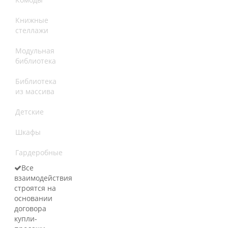
Книжные
стеллажи
Модульная
библиотека
Библиотека
из массива
Детские
Шкафы
Гардеробные
Все
взаимодействия
строятся на
основании
договора
купли-