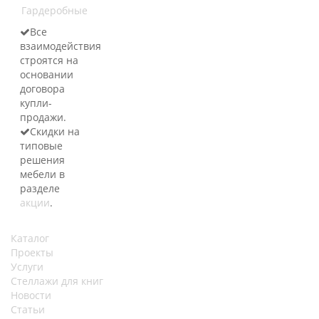
Гардеробные
Все
взаимодействия
строятся на
основании
договора
купли-
продажи.
Скидки на
типовые
решения
мебели в
разделе
акции
.
Каталог
Проекты
Услуги
Стеллажи для книг
Новости
Статьи