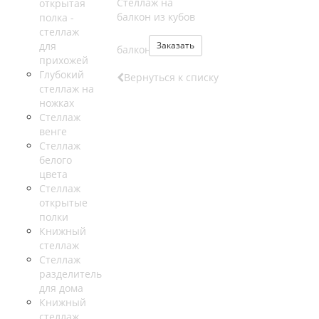
Стеллаж на
открытая
балкон из кубов
полка -
стеллаж
для
Заказать
прихожей
Глубокий
Вернуться к списку
стеллаж на
ножках
Стеллаж
венге
Стеллаж
белого
цвета
Стеллаж
открытые
полки
Книжный
стеллаж
Стеллаж
разделитель
для дома
Книжный
стеллаж