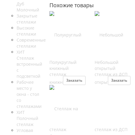
Дуб
Похожие товары
Молочный
Закрытые
стеллажи
Высокие
стеллажи
Современные
стеллажи
ХИТ
Стеллаж
Полукруглый
Небольшой
встроенный
книжный
открытый
с
стеллаж
стеллаж из ДСП
подсветкой
Заказать
Заказать
Рабочее
место у
окна - стол
со
стеллажами
ХИТ
Полочный
стеллаж
Угловая