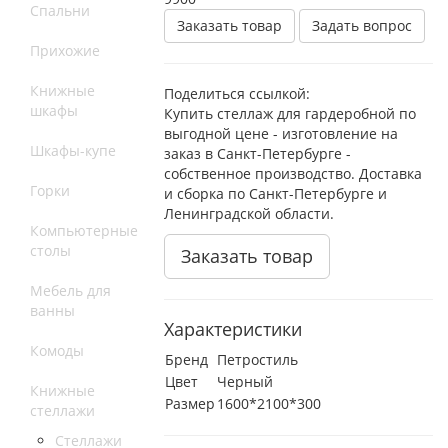
Спальни
Заказать товар
Задать вопрос
Прихожие
Книжные
Поделиться ссылкой:
шкафы
Купить стеллаж для гардеробной по
выгодной цене - изготовление на
Шкафы-купе
заказ в Санкт-Петербурге -
собственное производство. Доставка
Горки
и сборка по Санкт-Петербурге и
Ленинградской области.
Компьютерные
столы
Заказать товар
Мебель для
ванны
Характеристики
Комоды
Бренд
Петростиль
Цвет
Черный
Книжные
Размер
1600*2100*300
стеллажи
Стеллажи