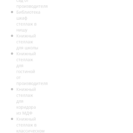
сад от
производителя
Библиотека
шкаф
стеллаж в
нишу
Книжный
стеллаж
для школы
Книжный
стеллаж
для
гостиной
от
производителя
Книжный
стеллаж
для
коридора
из МДФ
Книжный
стеллаж в
классическом