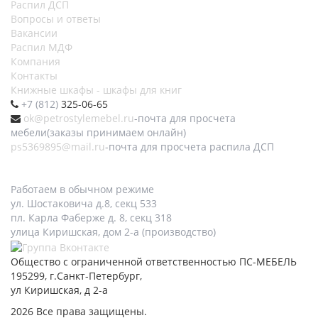
Распил ДСП
Вопросы и ответы
Вакансии
Распил МДФ
Компания
Контакты
Книжные шкафы - шкафы для книг
+7 (812)
325-06-65
ok@petrostylemebel.ru
-почта для просчета
мебели(заказы принимаем онлайн)
ps5369895@mail.ru
-почта для просчета распила ДСП
Работаем в обычном режиме
ул. Шостаковича д.8, секц 533
пл. Карла Фаберже д. 8, секц 318
улица Киришская, дом 2-а (производство)
Общество с ограниченной ответственностью ПС-МЕБЕЛЬ
195299, г.Санкт-Петербург,
ул Киришская, д 2-а
2026 Все права защищены.