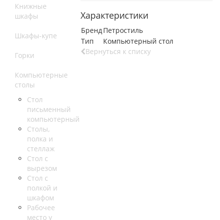
Книжные
Характеристики
шкафы
Бренд
Петростиль
Шкафы-купе
Тип
Компьютерный стол
Вернуться к списку
Горки
Компьютерные
столы
Стол
письменный
компьютерный
Столы,
полка и
стеллаж
Стол с
вырезом
Стол с
полкой и
шкафом
Рабочее
место у