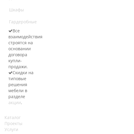
Шкафы
Гардеробные
Все
взаимодействия
строятся на
основании
договора
купли-
продажи.
Скидки на
типовые
решения
мебели в
разделе
акции
.
Каталог
Проекты
Услуги