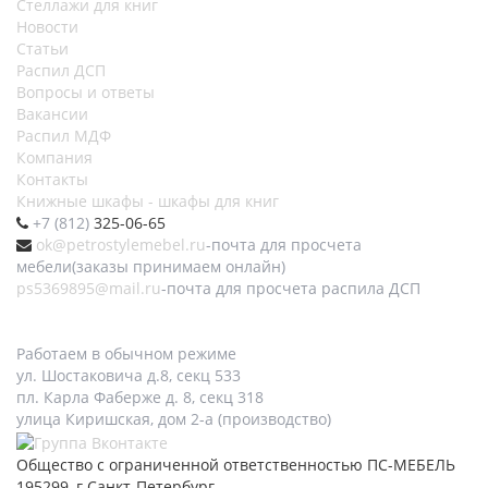
Стеллажи для книг
Новости
Статьи
Распил ДСП
Вопросы и ответы
Вакансии
Распил МДФ
Компания
Контакты
Книжные шкафы - шкафы для книг
+7 (812)
325-06-65
ok@petrostylemebel.ru
-почта для просчета
мебели(заказы принимаем онлайн)
ps5369895@mail.ru
-почта для просчета распила ДСП
Работаем в обычном режиме
ул. Шостаковича д.8, секц 533
пл. Карла Фаберже д. 8, секц 318
улица Киришская, дом 2-а (производство)
Общество с ограниченной ответственностью ПС-МЕБЕЛЬ
195299, г.Санкт-Петербург,