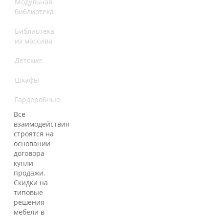
Модульная
библиотека
Библиотека
из массива
Детские
Шкафы
Гардеробные
Все
взаимодействия
строятся на
основании
договора
купли-
продажи.
Скидки на
типовые
решения
мебели в