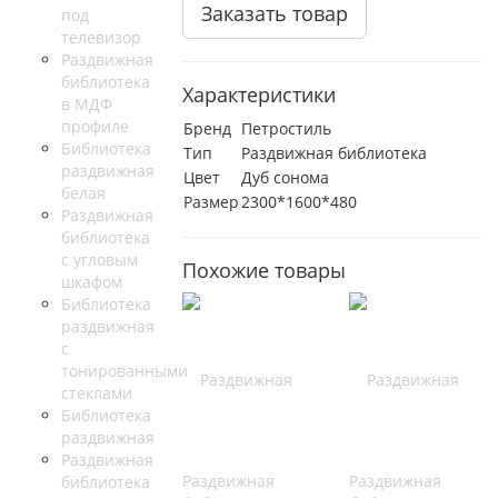
Заказать товар
под
телевизор
Раздвижная
библиотека
Характеристики
в МДФ
профиле
Бренд
Петростиль
Библиотека
Тип
Раздвижная библиотека
раздвижная
Цвет
Дуб сонома
белая
Размер
2300*1600*480
Раздвижная
библиотека
с угловым
Похожие товары
шкафом
Библиотека
раздвижная
с
тонированными
стеклами
Библиотека
раздвижная
Раздвижная
Раздвижная
Раздвижная
библиотека