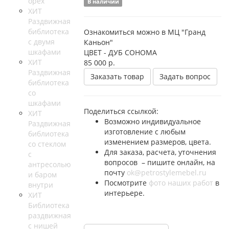
орех
В наличии
ХИТ
Раздвижная
библиотека
Ознакомиться можно в МЦ "Гранд
с двумя
Каньон"
шкафами
ЦВЕТ - ДУБ СОНОМА
ХИТ
85 000
р.
Раздвижная
Заказать товар
Задать вопрос
библиотека
со
шкафами
Поделиться ссылкой:
ХИТ
Возможно индивидуальное
Раздвижная
изготовление с любым
библиотека
изменением размеров, цвета.
со стеклом
Для заказа, расчета, уточнения
с
вопросов – пишите онлайн, на
антресолью
почту
ok@petrostylemebel.ru
и баром
Посмотрите
фото наших работ
в
внутри
интерьере.
ХИТ
Библиотека
раздвижная
с нишей