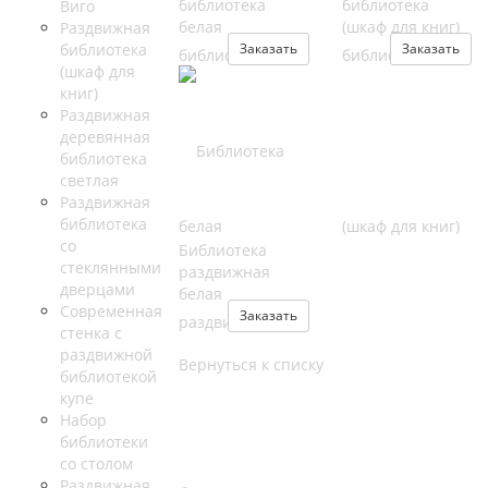
библиотека
библиотека
Виго
белая
(шкаф для книг)
Раздвижная
библиотека
Заказать
Заказать
(шкаф для
книг)
Раздвижная
деревянная
библиотека
светлая
Раздвижная
библиотека
со
Библиотека
стеклянными
раздвижная
дверцами
белая
Современная
Заказать
стенка с
раздвижной
Вернуться к списку
библиотекой
купе
Набор
библиотеки
со столом
Раздвижная