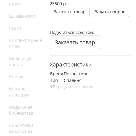
25500
р.
шкафы
Заказать товар
Задать вопрос
Шкафы-купе
Горки
Поделиться ссылкой:
Компьютерные
Заказать товар
столы
Мебель для
Характеристики
ванны
Бренд
Петростиль
Комоды
Тип
Спальня
Вернуться к списку
Книжные
стеллажи
Модульная
библиотека
Библиотека
из массива