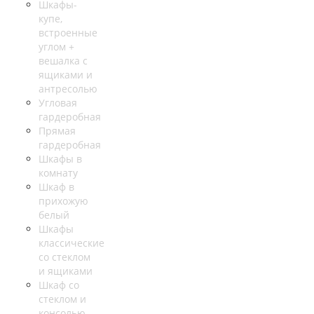
Шкафы-
купе,
встроенные
углом +
вешалка с
ящиками и
антресолью
Угловая
гардеробная
Прямая
гардеробная
Шкафы в
комнату
Шкаф в
прихожую
белый
Шкафы
классические
со стеклом
и ящиками
Шкаф со
стеклом и
консолью