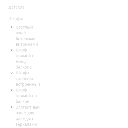
Детские
Шкафы
Светлый
шкаф с
боковыми
витринами
Шкаф
прямой в
нищу
балкона
Шкаф в
спальню
встроенный
Шкаф
прямой на
балкон
Элегантный
шкаф для
одежды с
зеркалами