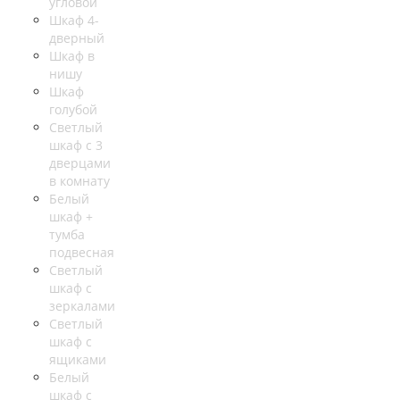
угловой
Шкаф 4-
дверный
Шкаф в
нишу
Шкаф
голубой
Светлый
шкаф с 3
дверцами
в комнату
Белый
шкаф +
тумба
подвесная
Светлый
шкаф с
зеркалами
Светлый
шкаф с
ящиками
Белый
шкаф с