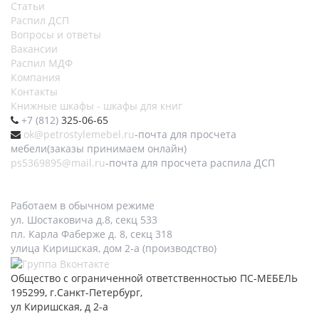
Статьи
Распил ДСП
Вопросы и ответы
Вакансии
Распил МДФ
Компания
Контакты
Книжные шкафы - шкафы для книг
+7 (812)
325-06-65
ok@petrostylemebel.ru
-почта для просчета
мебели(заказы принимаем онлайн)
ps5369895@mail.ru
-почта для просчета распила ДСП
Работаем в обычном режиме
ул. Шостаковича д.8, секц 533
пл. Карла Фаберже д. 8, секц 318
улица Киришская, дом 2-а (производство)
Общество с ограниченной ответственностью ПС-МЕБЕЛЬ
195299, г.Санкт-Петербург,
ул Киришская, д 2-а