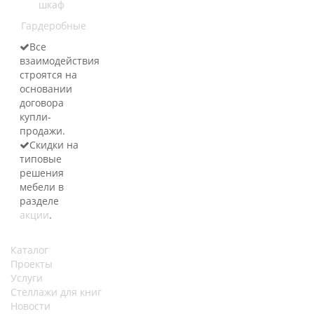
шкаф
Гардеробные
Все
взаимодействия
строятся на
основании
договора
купли-
продажи.
Скидки на
типовые
решения
мебели в
разделе
акции
.
Каталог
Проекты
Услуги
Стеллажи для книг
Новости