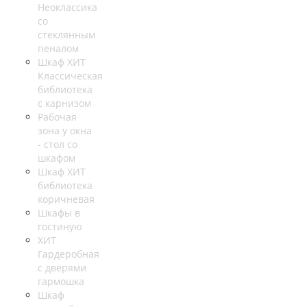
Неоклассика
со
стеклянным
пеналом
Шкаф ХИТ
Классическая
библиотека
с карнизом
Рабочая
зона у окна
- стол со
шкафом
Шкаф ХИТ
библиотека
коричневая
Шкафы в
гостиную
ХИТ
Гардеробная
с дверями
гармошка
Шкаф