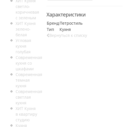
ХИТ Кухня
светло-
коричневая
Характеристики
с зеленым
Бренд
Петростиль
ХИТ Кухня
зелено-
Тип
Кухня
белая
Вернуться к списку
Угловая
кухня
голубая
Современная
кухня со
шкафами
Современная
темная
кухня
Современная
светлая
кухня
ХИТ Кухня
в квартиру
студию
Кухня