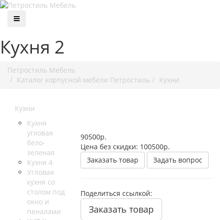
Кухня 2
Петростиль Мебель
Каталог корпусной мебели Петростиль
Кухни
Кухни
Кухня
угловая
90500
р.
бело-
Цена без скидки:
100500р.
зеленая
Заказать товар
Задать вопрос
Кухня 4
Угловая
кухня со
столом под
Поделиться ссылкой:
окно и
Заказать товар
пеналами