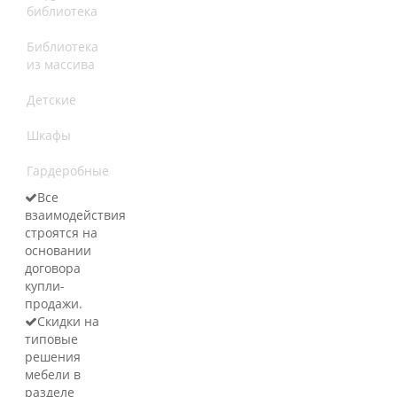
библиотека
Библиотека
из массива
Детские
Шкафы
Гардеробные
Все
взаимодействия
строятся на
основании
договора
купли-
продажи.
Скидки на
типовые
решения
мебели в
разделе