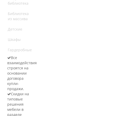
библиотека
Библиотека
из массива
Детские
Шкафы
Гардеробные
Все
взаимодействия
строятся на
основании
договора
купли-
продажи.
Скидки на
типовые
решения
мебели в
разделе