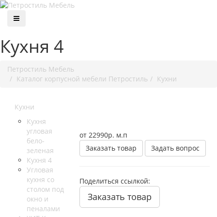
Кухня 4
Петростиль Мебель
Каталог корпусной мебели Петростиль
Кухни
Кухни
Кухня
угловая
от 22990
р.
м.п
бело-
Заказать товар
Задать вопрос
зеленая
Кухня 4
Угловая
кухня со
Поделиться ссылкой:
столом под
Заказать товар
окно и
пеналами