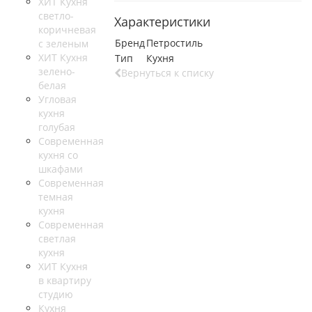
ХИТ Кухня
светло-
Характеристики
коричневая
Бренд
Петростиль
с зеленым
ХИТ Кухня
Тип
Кухня
зелено-
Вернуться к списку
белая
Угловая
кухня
голубая
Современная
кухня со
шкафами
Современная
темная
кухня
Современная
светлая
кухня
ХИТ Кухня
в квартиру
студию
Кухня