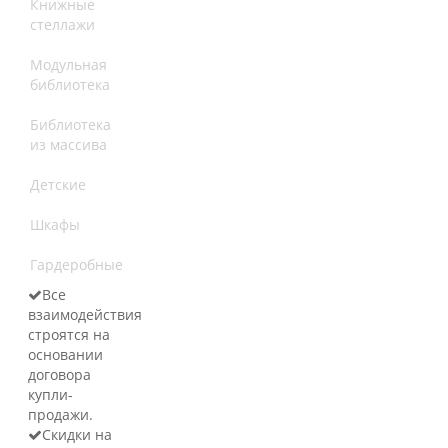
Книжные
стеллажи
Модульная
библиотека
Библиотека
из массива
Детские
Шкафы
Гардеробные
Все
взаимодействия
строятся на
основании
договора
купли-
продажи.
Скидки на