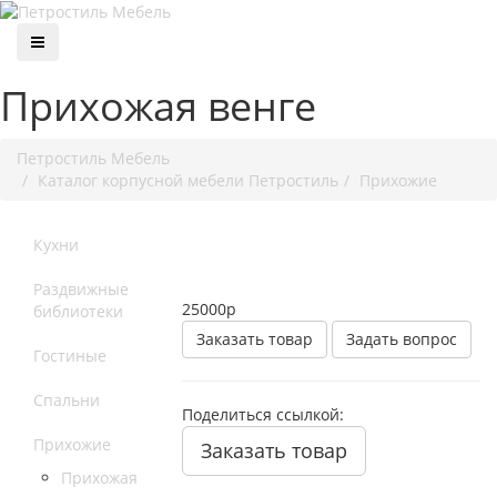
Прихожая венге
Петростиль Мебель
Каталог корпусной мебели Петростиль
Прихожие
Кухни
Раздвижные
25000
р
библиотеки
Заказать товар
Задать вопрос
Гостиные
Спальни
Поделиться ссылкой:
Прихожие
Заказать товар
Прихожая