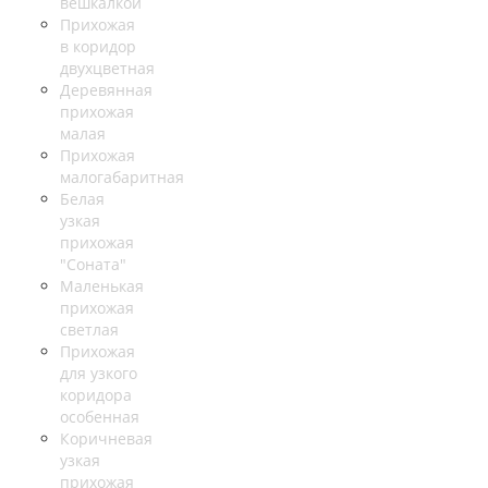
вешкалкой
Прихожая
в коридор
двухцветная
Деревянная
прихожая
малая
Прихожая
малогабаритная
Белая
узкая
прихожая
"Соната"
Маленькая
прихожая
светлая
Прихожая
для узкого
коридора
особенная
Коричневая
узкая
прихожая