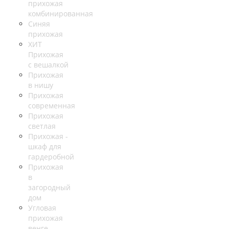
прихожая
комбинированная
Синяя
прихожая
ХИТ
Прихожая
с вешалкой
Прихожая
в нишу
Прихожая
современная
Прихожая
светлая
Прихожая -
шкаф для
гардеробной
Прихожая
в
загородный
дом
Угловая
прихожая
венге