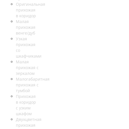
Оригинальная
прихожая
в коридор
Малая
прихожая
венге/дуб
Узкая
прихожая
со
шкафчиками
Малая
прихожая с
зеркалом
Малогабаритная
прихожая с
тумбой
Прихожая
в коридор
с узким
шкафом
Двухцветная
прихожая