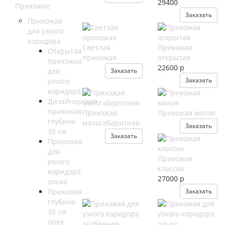
29400
Прихожие
Заказать
Прихожая
для узкого
коридора
Светлая
Прихожая
Открытая
прихожая
открытая
прихожая
22600
р
для
Заказать
Заказать
узкого
коридора
Дизайнерская
прихожая
Прихожая
Прихожая малая
глубина
малогабаритная
Заказать
35 см
Заказать
Прихожая
для
Прихожая
узкого
классик
коридора
27000
р
ольха
Прихожая
Заказать
глубина
35 см
орех