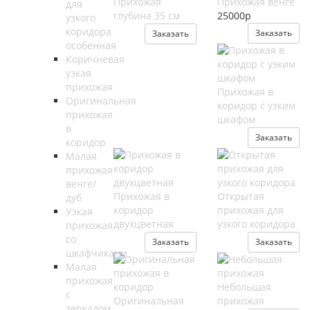
Прихожая
Прихожая венге
для
глубина 35 см
25000
р
узкого
коридора
Заказать
Заказать
особенная
Коричневая
узкая
прихожая
Прихожая в
Оригинальная
коридор с узким
прихожая
шкафом
в
Заказать
коридор
Малая
прихожая
венге/
Прихожая в
Открытая
дуб
коридор
прихожая для
Узкая
двухцветная
узкого коридора
прихожая
со
Заказать
Заказать
шкафчиками
Малая
прихожая
Небольшая
с
Оригинальная
прихожая
зеркалом