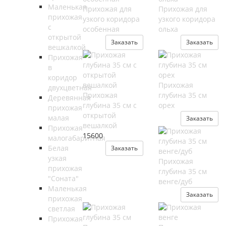
Маленькая
Прихожая для
Прихожая для
прихожая
узкого коридора
узкого коридора
с
особенная
ольха
открытой
Заказать
Заказать
вешкалкой
Прихожая
в
коридор
Прихожая
двухцветная
Прихожая
глубина 35 см
Деревянная
глубина 35 см с
орех
прихожая
открытой
малая
Заказать
вешалкой
Прихожая
15600
малогабаритная
Белая
Заказать
узкая
Прихожая
прихожая
глубина 35 см
"Соната"
венге/дуб
Маленькая
Заказать
прихожая
светлая
Прихожая