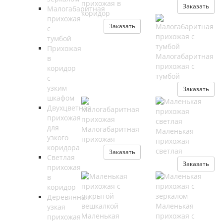
прихожая в
Заказать
Малогабаритная
коридор
прихожая
Заказать
с
тумбой
Прихожая
Малогабаритная
в
прихожая с
коридор
тумбой
с
узким
Заказать
шкафом
Двухцветная
прихожая
для
Малогабаритная
Маленькая
узкого
прихожая
прихожая
коридора
светлая
Заказать
Светлая
Заказать
прихожая
в
коридор
Деревянная
Маленькая
узкая
Маленькая
прихожая с
прихожая