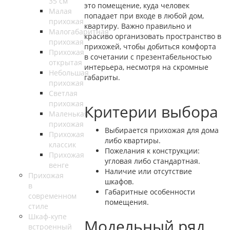
35 см
это помещение, куда человек
Малая
попадает при входе в любой дом,
прихожая
квартиру. Важно правильно и
Малогабаритная
красиво организовать пространство в
прихожая
прихожей, чтобы добиться комфорта
Прихожая
в сочетании с презентабельностью
открытая
интерьера, несмотря на скромные
Небольшая
габариты.
прихожая
Светлая
прихожая
Критерии выбора
Маленькая
прихожая
Выбирается прихожая для дома
Прихожая
либо квартиры.
классик
Пожелания к конструкции:
Прихожая
угловая либо стандартная.
венге
Наличие или отсутствие
Прихожая
шкафов.
в
Габаритные особенности
современном
помещения.
стиле
Шкаф-купе
Модельный ряд
встроенный