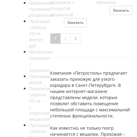
прихожая с
зеркалом
Маленькая
открытой
прихожая
Заказать
вешкалкой
раздельная
Прихожая
Заказать
глубина
35 см
1
2
венге/
дуб
Маленькая
прихожая
с
зеркалом
Компания «Петростиль» предлагает
Прихожая
заказать прихожую для узкого
малая
коридора в Санкт-Петерубурге. В
Прихожая
нашем интернет-магазине
глубина
представлены модели, которые
35 см
позволят обставить помещение
с
небольшой площади с максимальной
открытой
степенью функциональности.
вешалкой
Прихожая
Как известно, не только театр
глубина
начинается с вешалки. Прихожая –