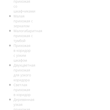
прихожая
со
шкафчиками
Малая
прихожая с
зеркалом
Малогабаритная
прихожая с
тумбой
Прихожая
в коридор
с узким
шкафом
Двухцветная
прихожая
для узкого
коридора
Светлая
прихожая
в коридор
Деревянная
узкая
прихожая