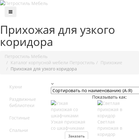
Прихожая для узкого
коридора
Петростиль Мебель
Каталог корпусной мебели Петростиль
Прихожие
Прихожая для узкого коридора
Кухни
Показывать как:
Раздвижные
библиотеки
Гостиные
Узкая прихожая
Светлая
со шкафчиками
прихожая в
Спальни
коридор
Заказать