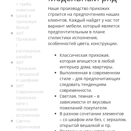
+ тумба
Наше производство прихожих
навесная
строится на предпочтениях наших
Шкаф в
клиентов. Каждый найдет у нас тот
прихожую
вариант мебели, который является
белый
предпочтительным в плане
ХИТ
стилистики исполнения,
Прихожая
особенностей цвета, конструкции.
с
распашным
Классическая прихожая,
шкафом
которая впишется в любой
ХИТ
интерьер дома, квартиры.
Прихожая
Выполненная в современном
с вешалкой
стиле – для предпочитающих
и шкафами
следовать тенденциям
ХИТ
современности.
Современная
Светлая, темная – в
прихожая -
зависимости от вкусовых
купе с
пожеланий покупателя.
зеркалами
В разном сочетании элементов
встроенная
– со шкафом или без, с зеркалом,
Светло-
открытой вешалкой и пр.
коричневая