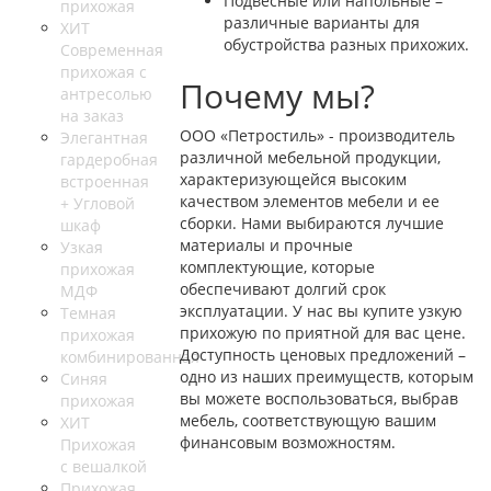
Подвесные или напольные –
прихожая
различные варианты для
ХИТ
обустройства разных прихожих.
Современная
прихожая с
Почему мы?
антресолью
на заказ
ООО «Петростиль» - производитель
Элегантная
различной мебельной продукции,
гардеробная
характеризующейся высоким
встроенная
качеством элементов мебели и ее
+ Угловой
сборки. Нами выбираются лучшие
шкаф
материалы и прочные
Узкая
комплектующие, которые
прихожая
обеспечивают долгий срок
МДФ
эксплуатации. У нас вы купите узкую
Темная
прихожую по приятной для вас цене.
прихожая
Доступность ценовых предложений –
комбинированная
одно из наших преимуществ, которым
Синяя
вы можете воспользоваться, выбрав
прихожая
мебель, соответствующую вашим
ХИТ
финансовым возможностям.
Прихожая
с вешалкой
Прихожая