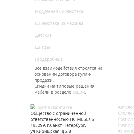
Модульная библиотека
Библиотека из массива
Детские
Шкафы
Гардеробные
Все взаимодействия строятся на
основании договора купли-
продажи.
Скидки на типовые решения
мебели в разделе
акции
.
Катало
Стелла
Общество с ограниченной
Распил
ответственностью ПС-МЕБЕЛЬ
Распил
195299, г.Санкт-Петербург,
Книжны
ул Киришская, д 2-а