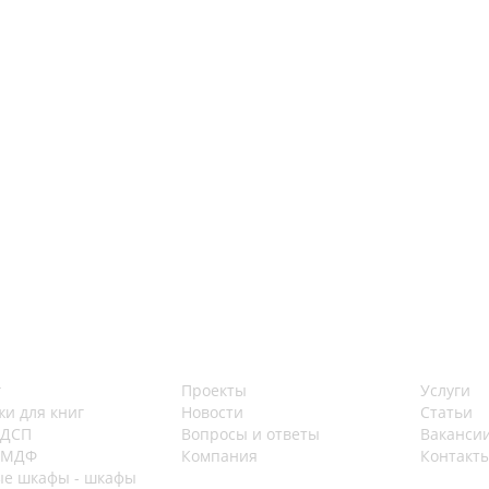
г
Проекты
Услуги
жи для книг
Новости
Статьи
 ДСП
Вопросы и ответы
Ваканси
 МДФ
Компания
Контакт
е шкафы - шкафы