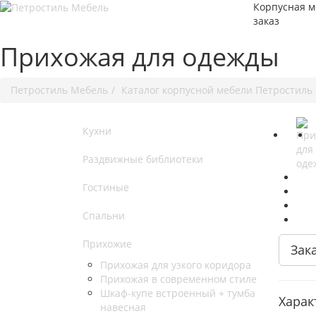
Корпусная м
заказ
Прихожая для одежды
Петростиль Мебель
Каталог корпусной мебели Петростиль
Кухни
Раздвижные библиотеки
Гостиные
Спальни
Прихожие
Зак
Прихожая для узкого коридора
Прихожая в современном стиле
Шкаф-купе встроенный + тумба
Харак
навесная