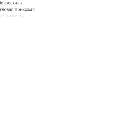
Петростиль
угловая прихожая
ся к списку