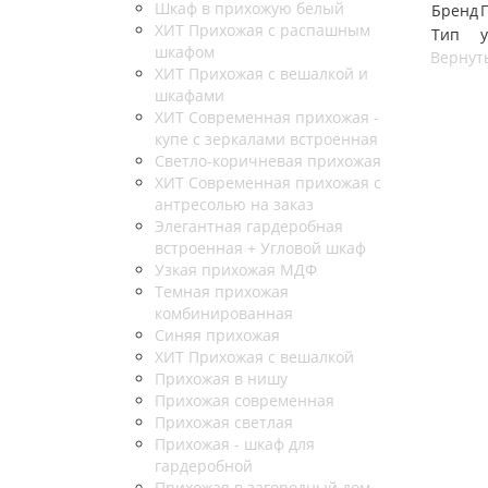
Шкаф в прихожую белый
Бренд
ХИТ Прихожая с распашным
Тип
шкафом
Вернуть
ХИТ Прихожая с вешалкой и
шкафами
ХИТ Современная прихожая -
купе с зеркалами встроенная
Светло-коричневая прихожая
ХИТ Современная прихожая с
антресолью на заказ
Элегантная гардеробная
встроенная + Угловой шкаф
Узкая прихожая МДФ
Темная прихожая
комбинированная
Синяя прихожая
ХИТ Прихожая с вешалкой
Прихожая в нишу
Прихожая современная
Прихожая светлая
Прихожая - шкаф для
гардеробной
Прихожая в загородный дом