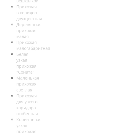
вешкалкой
Прихожая
в коридор
двухцветная
Деревянная
прихожая
малая
Прихожая
малогабаритная
Белая
узкая
прихожая
"Соната"
Маленькая
прихожая
светлая
Прихожая
для узкого
коридора
особенная
Коричневая
узкая
прихожая