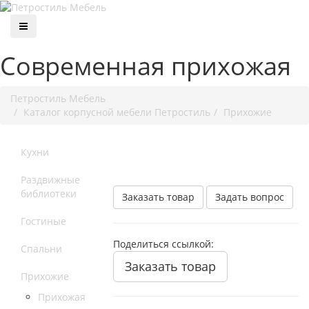
Современная прихожая
Петростиль Мебель
Каталог корпусной мебели Петростиль
Прихожие
Кухни
Раздвижные
библиотеки
Заказать товар
Задать вопрос
Гостиные
Поделиться ссылкой:
Спальни
Заказать товар
Прихожие
Прихожая