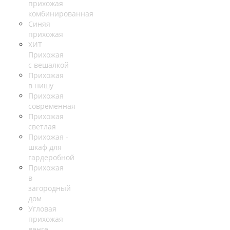
прихожая
комбинированная
Синяя
прихожая
ХИТ
Прихожая
с вешалкой
Прихожая
в нишу
Прихожая
современная
Прихожая
светлая
Прихожая -
шкаф для
гардеробной
Прихожая
в
загородный
дом
Угловая
прихожая
венге