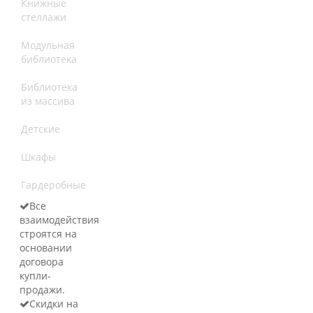
Книжные
стеллажи
Модульная
библиотека
Библиотека
из массива
Детские
Шкафы
Гардеробные
Все
взаимодействия
строятся на
основании
договора
купли-
продажи.
Скидки на