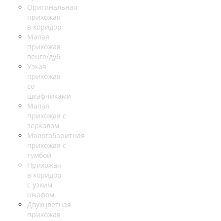
Оригинальная
прихожая
в коридор
Малая
прихожая
венге/дуб
Узкая
прихожая
со
шкафчиками
Малая
прихожая с
зеркалом
Малогабаритная
прихожая с
тумбой
Прихожая
в коридор
с узким
шкафом
Двухцветная
прихожая