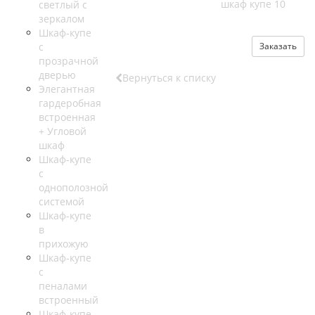
шкаф купе 10
светлый с
зеркалом
Шкаф-купе
с
Заказать
прозрачной
дверью
Вернуться к списку
Элегантная
гардеробная
встроенная
+ Угловой
шкаф
Шкаф-купе
с
однополозной
системой
Шкаф-купе
в
прихожую
Шкаф-купе
с
пеналами
встроенный
Шкаф-купе