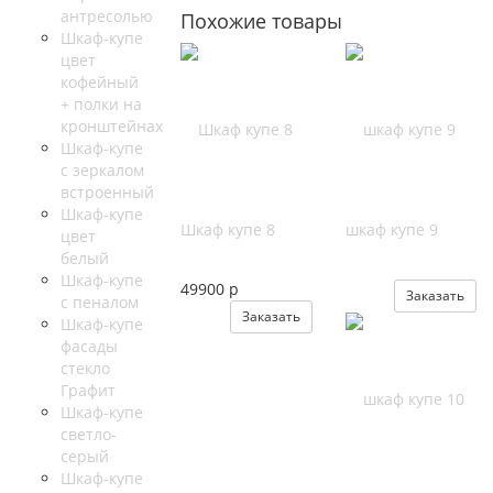
антресолью
Похожие товары
Шкаф-купе
цвет
кофейный
+ полки на
кронштейнах
Шкаф-купе
с зеркалом
встроенный
Шкаф-купе
Шкаф купе 8
шкаф купе 9
цвет
белый
Шкаф-купе
49900 р
Заказать
с пеналом
Заказать
Шкаф-купе
фасады
стекло
Графит
Шкаф-купе
светло-
серый
Шкаф-купе