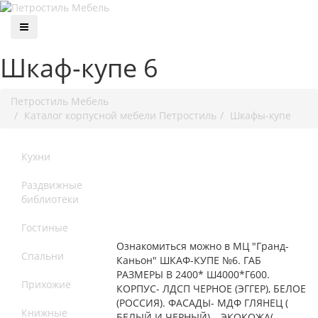
Шкаф-купе 6
Петростиль Мебель
Каталог корпусной мебели Петростиль
Шкафы-купе
Кухни
Раздвижные
библиотеки
Гостиные
Ознакомиться можно в МЦ "Гранд-
Спальни
Каньон" ШКАФ-КУПЕ №6. ГАБ
РАЗМЕРЫ В 2400* Ш4000*Г600.
Прихожие
КОРПУС- ЛДСП ЧЕРНОЕ (ЭГГЕР), БЕЛОЕ
(РОССИЯ). ФАСАДЫ- МДФ ГЛЯНЕЦ (
Книжные
БЕЛЫЙ И ЧЕРНЫЙ). , ЭКОКОЖА(