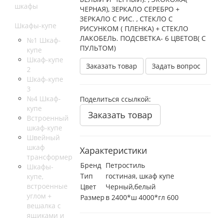
шкафы
ЧЕРНАЯ), ЗЕРКАЛО СЕРЕБРО +
ЗЕРКАЛО С РИС. , СТЕКЛО С
Шкафы-купе
РИСУНКОМ ( ПЛЕНКА) + СТЕКЛО
ЛАКОБЕЛЬ. ПОДСВЕТКА- 6 ЦВЕТОВ( С
№1 Шкаф-
ПУЛЬТОМ)
купе
Шкаф-купе
Заказать товар
Задать вопрос
2
Шкаф-купе
3
№4 Шкаф-
Поделиться ссылкой:
купе
Заказать товар
Встроенный
шкаф-купе
Швейный
шкаф
Характеристики
трансформер
Бренд
Петростиль
Шкафы-
Тип
гостиная, шкаф купе
купе,
встроенные
Цвет
Черный,белый
углом +
Размер
в 2400*ш 4000*гл 600
вешалка с
ящиками и