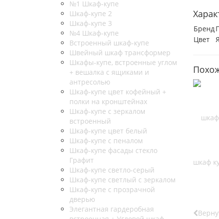
№1 Шкаф-купе
Харак
Шкаф-купе 2
Шкаф-купе 3
Бренд
№4 Шкаф-купе
Цвет
Встроенный шкаф-купе
Швейный шкаф трансформер
Шкафы-купе, встроенные углом
Похож
+ вешалка с ящиками и
антресолью
Шкаф-купе цвет кофейный +
полки на кронштейнах
Шкаф-купе с зеркалом
встроенный
Шкаф-купе цвет белый
Шкаф-купе с пеналом
Шкаф-купе фасады стекло
Графит
шкаф ку
Шкаф-купе светло-серый
Шкаф-купе светлый с зеркалом
Шкаф-купе с прозрачной
дверью
Элегантная гардеробная
Верну
встроенная + Угловой шкаф