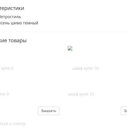
теристики
Петростиль
Ясень шимо темный
ие товары
пе 9
шкаф купе 10
Заказать
З
ться к списку