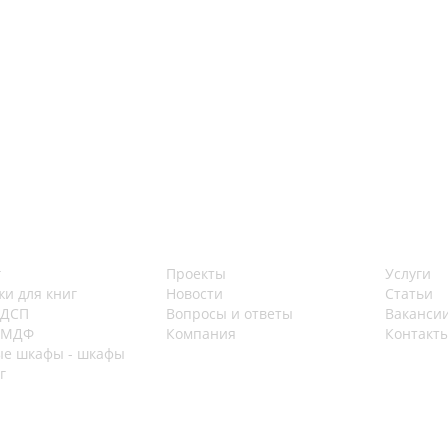
г
Проекты
Услуги
жи для книг
Новости
Статьи
 ДСП
Вопросы и ответы
Ваканси
 МДФ
Компания
Контакт
е шкафы - шкафы
г