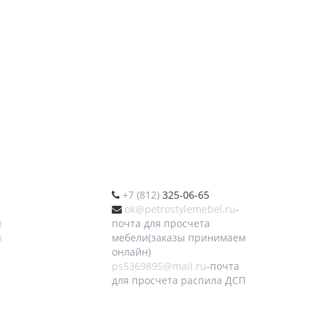
+7 (812)
325-06-65
ok@petrostylemebel.ru
-
и
почта для просчета
ы
мебели(заказы принимаем
онлайн)
ps5369895@mail.ru
-почта
для просчета распила ДСП