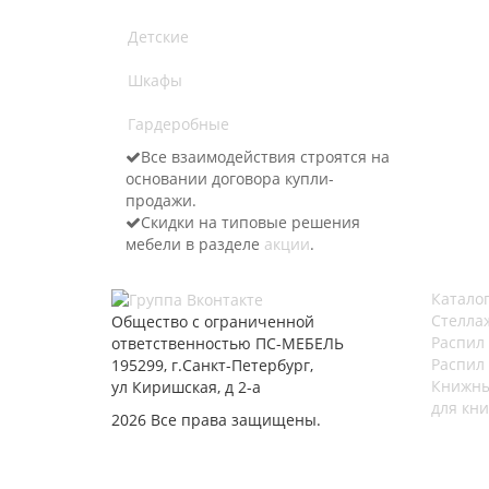
Детские
Шкафы
Гардеробные
Все взаимодействия строятся на
основании договора купли-
продажи.
Скидки на типовые решения
мебели в разделе
акции
.
Катало
Стелла
Общество с ограниченной
Распил
ответственностью ПС-МЕБЕЛЬ
Распил
195299, г.Санкт-Петербург,
Книжны
ул Киришская, д 2-а
для кни
2026 Все права защищены.