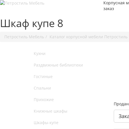
Корпусная м
заказ
Шкаф купе 8
Петростиль Мебель
Каталог корпусной мебели Петростиль
Кухни
Раздвижные библиотеки
Гостиные
Спальни
Прихожие
Продан
Книжные шкафы
Зак
Шкафы-купе