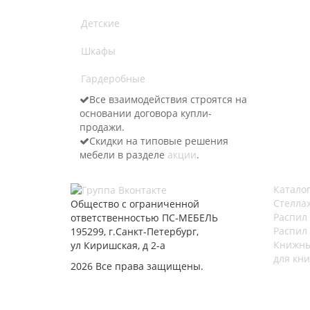
Детские
Шкафы
Гардеробные
Все взаимодействия строятся на
основании договора купли-
продажи.
Скидки на типовые решения
мебели в разделе
акции
.
Катало
Стелла
Общество с ограниченной
Распил
ответственностью ПС-МЕБЕЛЬ
Распил
195299, г.Санкт-Петербург,
Книжны
ул Киришская, д 2-а
для кни
2026 Все права защищены.