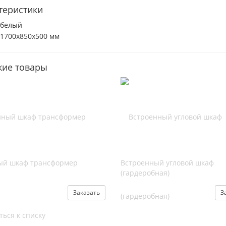
теристики
белый
1700х850х500 мм
ие товары
й шкаф трансформер
Встроенный угловой шкаф
(гардеробная)
Заказать
З
ться к списку