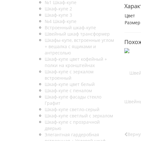
№1 Шкаф-купе
Харак
Шкаф-купе 2
Шкаф-купе 3
Цвет
№4 Шкаф-купе
Размер
Встроенный шкаф-купе
Швейный шкаф трансформер
Шкафы-купе, встроенные углом
Похож
+ вешалка с ящиками и
антресолью
Шкаф-купе цвет кофейный +
полки на кронштейнах
Шкаф-купе с зеркалом
встроенный
Шкаф-купе цвет белый
Шкаф-купе с пеналом
Шкаф-купе фасады стекло
Швейны
Графит
Шкаф-купе светло-серый
Шкаф-купе светлый с зеркалом
Шкаф-купе с прозрачной
дверью
Верну
Элегантная гардеробная
встроенная + Угловой шкаф