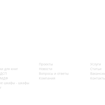
г
Проекты
Услуги
жи для книг
Новости
Статьи
 ДСП
Вопросы и ответы
Ваканси
 МДФ
Компания
Контакт
е шкафы - шкафы
г