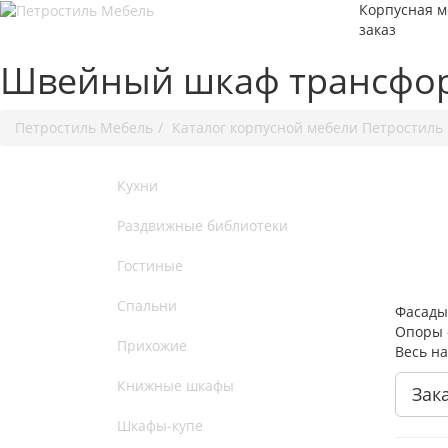
Корпусная м
заказ
Швейный шкаф трансфо
Петростиль Мебель
Каталог корпусной мебели Петростиль
Кухни
Раздвижные библиотеки
Гостиные
Спальни
Фасады
Опоры 
Прихожие
Весь на
Книжные шкафы
Зак
Шкафы-купе