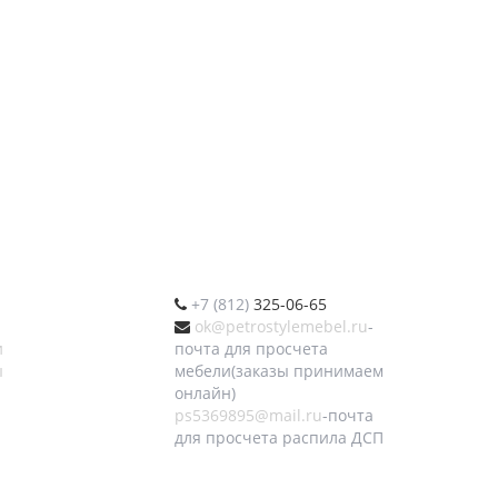
+7 (812)
325-06-65
ok@petrostylemebel.ru
-
и
почта для просчета
ы
мебели(заказы принимаем
онлайн)
ps5369895@mail.ru
-почта
для просчета распила ДСП