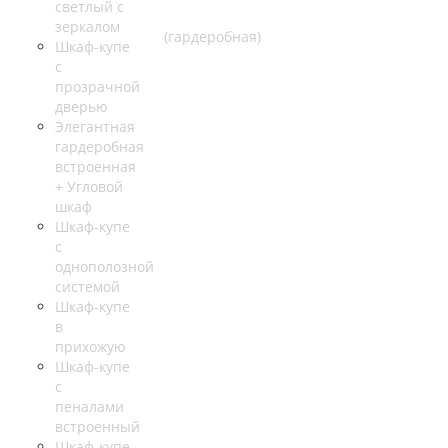
светлый с
зеркалом
Шкаф-купе
с
прозрачной
дверью
Элегантная
гардеробная
встроенная
+ Угловой
шкаф
Шкаф-купе
с
однополозной
системой
Шкаф-купе
в
прихожую
Шкаф-купе
с
пеналами
встроенный
Шкаф-купе