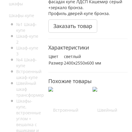
фасадах купе ЛДСП Кашемир серый
шкафы
+зеркало бронза.
Профиль дверей-купе бронза.
Шкафы-купе
№1 Шкаф-
Заказать товар
купе
Шкаф-купе
2
Характеристики
Шкаф-купе
3
Цвет
светлый
№4 Шкаф-
Размер
2400х2550х600 мм
купе
Встроенный
шкаф-купе
Похожие товары
Швейный
шкаф
трансформер
Шкафы-
купе,
встроенные
углом +
вешалка с
ящиками и