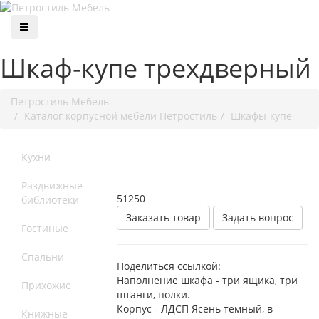
Шкаф-купе трехдверный
Петростиль Мебель
Каталог корпусной мебели Петростиль
Шкафы-купе
Кухни
Раздвижные
51250
библиотеки
Заказать товар
Задать вопрос
Гостиные
Спальни
Поделиться ссылкой:
Наполнение шкафа - три ящика, три
Прихожие
штанги, полки.
Корпус - ЛДСП Ясень темный, в
Книжные