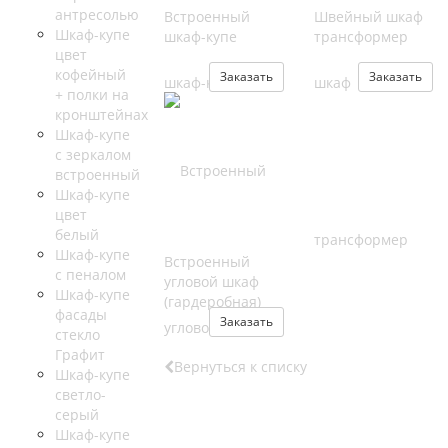
антресолью
Встроенный
Швейный шкаф
Шкаф-купе
шкаф-купе
трансформер
цвет
кофейный
Заказать
Заказать
+ полки на
кронштейнах
Шкаф-купе
с зеркалом
встроенный
Шкаф-купе
цвет
белый
Шкаф-купе
Встроенный
с пеналом
угловой шкаф
Шкаф-купе
(гардеробная)
фасады
Заказать
стекло
Графит
Вернуться к списку
Шкаф-купе
светло-
серый
Шкаф-купе